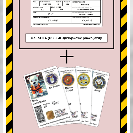
U.S. SOFA (USFJ 4EJ)/Wojskowe prawo jazdy
+