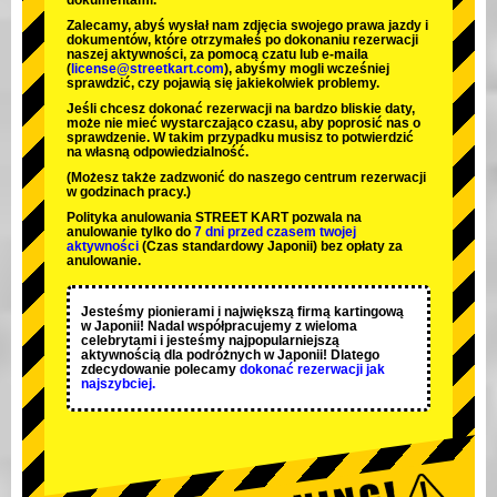
dokumentami.
Zalecamy, abyś wysłał nam zdjęcia swojego prawa jazdy i
dokumentów, które otrzymałeś po dokonaniu rezerwacji
naszej aktywności, za pomocą czatu lub e-maila
(
license@streetkart.com
), abyśmy mogli wcześniej
sprawdzić, czy pojawią się jakiekolwiek problemy.
Jeśli chcesz dokonać rezerwacji na bardzo bliskie daty,
może nie mieć wystarczająco czasu, aby poprosić nas o
sprawdzenie. W takim przypadku musisz to potwierdzić
na własną odpowiedzialność.
(Możesz także zadzwonić do naszego centrum rezerwacji
w godzinach pracy.)
Polityka anulowania STREET KART pozwala na
anulowanie tylko do
7 dni przed czasem twojej
aktywności
(Czas standardowy Japonii) bez opłaty za
anulowanie.
Jesteśmy
pionierami
i
największą firmą kartingową
w Japonii! Nadal współpracujemy z
wieloma
celebrytami
i jesteśmy
najpopularniejszą
aktywnością
dla podróżnych w Japonii! Dlatego
zdecydowanie polecamy
dokonać rezerwacji jak
najszybciej.