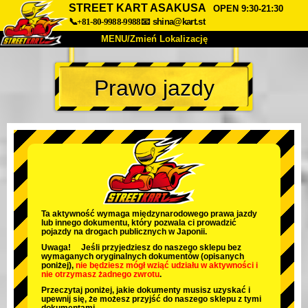
STREET KART ASAKUSA
OPEN 9:30-21:30
📞+81-80-9988-9988
📧
shina@kart.st
MENU/Zmień Lokalizację
TOP
Prawo jazdy
O nas
Specyfikacja
Cena
Dojazd
Opinie
FAQ
Firma
Rezerwacja
Zmień Lokalizację
Tokyo Shinagawa
Tokyo Akihabara#1
Tokyo Akihabara#2
Tokyo Shibuya
Ta aktywność wymaga międzynarodowego prawa jazdy
lub innego dokumentu, który pozwala ci prowadzić
Tokyo Shibuya Annex
Tokyo Bay
pojazdy na drogach publicznych w Japonii.
Uwaga! Jeśli przyjedziesz do naszego sklepu bez
Tokyo Asakusa
Osaka
wymaganych oryginalnych dokumentów (opisanych
poniżej),
nie będziesz mógł wziąć udziału w aktywności
i
nie otrzymasz żadnego zwrotu
.
Okinawa
Przeczytaj poniżej, jakie dokumenty musisz uzyskać i
upewnij się, że możesz przyjść do naszego sklepu z tymi