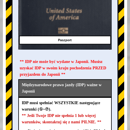
Paszport
** IDP nie może być wydane w Japonii. Musisz
uzyskać IDP w swoim kraju pochodzenia PRZED
przyjazdem do Japonii **
Międzynarodowe prawo jazdy (IDP) ważne w
Japonii
IDP musi spełniać WSZYSTKIE następujące
warunki (①~⑦).
** Jeśli Twoje IDP nie spełnia 1 lub więcej
warunków, skontaktuj się z nami PILNIE. **