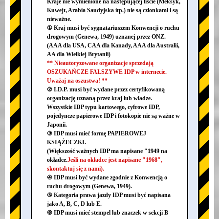
Kraje nie wymienione na następującej liście (Meksyk,
Kuwejt, Arabia Saudyjska itp.) nie są członkami i są
nieważne.
① Kraj musi być sygnatariuszem Konwencji o ruchu
drogowym (Genewa, 1949) uznanej przez ONZ.
(AAA dla USA, CAA dla Kanady, AAA dla Australii,
AA dla Wielkiej Brytanii)
** Nieautoryzowane organizacje sprzedają
OSZUKAŃCZE FAŁSZYWE IDP w internecie.
Uważaj na oszustwa! **
② I.D.P. musi być wydane przez certyfikowaną
organizację uznaną przez kraj lub władze.
Wszystkie IDP typu kartowego, cyfrowe IDP,
pojedyncze papierowe IDP i fotokopie nie są ważne w
Japonii.
③ IDP musi mieć formę PAPIEROWEJ
KSIĄŻECZKI.
(Większość ważnych IDP ma napisane "1949 na
okładce.
Jeśli na okładce jest napisane "1968",
skontaktuj się z nami).
④ IDP musi być wydane zgodnie z Konwencją o
ruchu drogowym (Genewa, 1949).
⑤ Kategoria prawa jazdy IDP musi być napisana
jako A, B, C, D lub E.
⑥ IDP musi mieć stempel lub znaczek w sekcji B