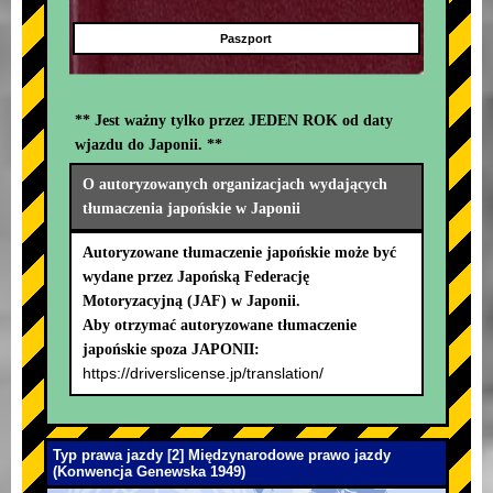
Paszport
** Jest ważny tylko przez JEDEN ROK od daty
wjazdu do Japonii. **
O autoryzowanych organizacjach wydających
tłumaczenia japońskie w Japonii
Autoryzowane tłumaczenie japońskie może być
wydane przez Japońską Federację
Motoryzacyjną (JAF) w Japonii.
Aby otrzymać autoryzowane tłumaczenie
japońskie spoza JAPONII:
https://driverslicense.jp/translation/
Typ prawa jazdy [2] Międzynarodowe prawo jazdy
(Konwencja Genewska 1949)