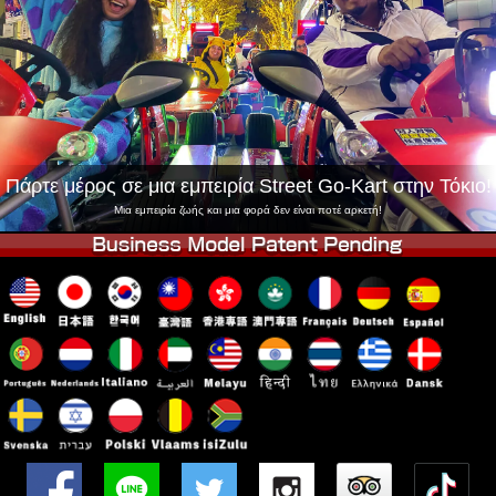
Εταιρεία
Κράτηση
Αλλαγή Καταστήματος
Τόκιο Σινάγαουα #1
Τόκιο Ακίχαμπαρα #1
Τόκιο Ακίχαμπαρα #2
Τόκιο Σιμπούγια
Τόκιο Σιμπούγια Annex
Τόκιο Κόλπος
Πάρτε μέρος σε μια εμπειρία Street Go-Kart στην Τόκιο!
Τόκιο Ασακούσα
Οσάκα
Μια εμπειρία ζωής και μια φορά δεν είναι ποτέ αρκετή!
Οκινάουα