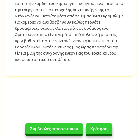
καρτ στην καρδιά του Σιμπούγια, πλοηγούμενοι μέσα από
την ενέργεια της πολυάσχολης νυχτερινής ζωής του
Ντόγκενζακα. Πετάξτε μέσα από το Σιμπούγια Σκραμπλ, με
τις κάμερες να αναβοσβήνουν καθώς περνάτε.
Κρουαζάρετε στους εκλεπτυσμένους δρόμους του
Ομοτεσάντο, που είναι γεμάτοι από πολυτελή μπουτίκ,
πριν βυθιστείτε στην ζωντανή, νεανική κουλτούρα του
Χαρατζούκου. Αυτός ο κύκλος μίας ώρας προσφέρει την
τέλεια μίξη της σύγχρονης ενέργειας του Τόκιο και του
πλούσιου αστικού αντιθέτου.
Συμβουλές προσωπικού
Κράτηση