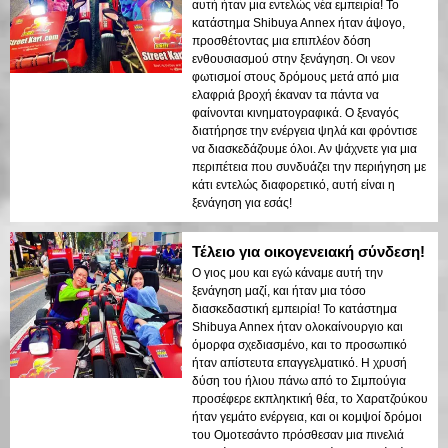
αυτή ήταν μια εντελώς νέα εμπειρία! Το
κατάστημα Shibuya Annex ήταν άψογο,
προσθέτοντας μια επιπλέον δόση
ενθουσιασμού στην ξενάγηση. Οι νεον
φωτισμοί στους δρόμους μετά από μια
ελαφριά βροχή έκαναν τα πάντα να
φαίνονται κινηματογραφικά. Ο ξεναγός
διατήρησε την ενέργεια ψηλά και φρόντισε
να διασκεδάζουμε όλοι. Αν ψάχνετε για μια
περιπέτεια που συνδυάζει την περιήγηση με
κάτι εντελώς διαφορετικό, αυτή είναι η
ξενάγηση για εσάς!
Τέλειο για οικογενειακή σύνδεση!
Ο γιος μου και εγώ κάναμε αυτή την
ξενάγηση μαζί, και ήταν μια τόσο
διασκεδαστική εμπειρία! Το κατάστημα
Shibuya Annex ήταν ολοκαίνουργιο και
όμορφα σχεδιασμένο, και το προσωπικό
ήταν απίστευτα επαγγελματικό. Η χρυσή
δύση του ήλιου πάνω από το Σιμπούγια
προσέφερε εκπληκτική θέα, το Χαρατζούκου
ήταν γεμάτο ενέργεια, και οι κομψοί δρόμοι
του Ομοτεσάντο πρόσθεσαν μια πινελιά