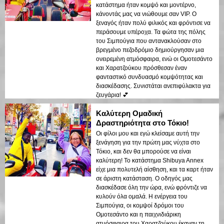
κατάστημα ήταν κομψό και μοντέρνο,
κάνοντάς μας να νιώθουμε σαν VIP. Ο
ξεναγός ήταν πολύ φιλικός και φρόντισε να
περάσουμε υπέροχα. Τα φώτα της πόλης
του Σιμπούγια που αντανακλούσαν στο
βρεγμένο πεζοδρόμιο δημιούργησαν μια
ονειρεμένη ατμόσφαιρα, ενώ οι Ομοτεσάντο
και Χαρατζούκου πρόσθεσαν έναν
φανταστικό συνδυασμό κομψότητας και
διασκέδασης. Συνιστάται ανεπιφύλακτα για
ζευγάρια! 💕
Καλύτερη Ομαδική
Δραστηριότητα στο Τόκιο!
Οι φίλοι μου και εγώ κλείσαμε αυτή την
ξενάγηση για την πρώτη μας νύχτα στο
Τόκιο, και δεν θα μπορούσε να είναι
καλύτερη! Το κατάστημα Shibuya Annex
είχε μια πολυτελή αίσθηση, και τα καρτ ήταν
σε άριστη κατάσταση. Ο οδηγός μας
διασκέδασε όλη την ώρα, ενώ φρόντιζε να
κυλούν όλα ομαλά. Η ενέργεια του
Σιμπούγια, οι κομψοί δρόμοι του
Ομοτεσάντο και η παιχνιδιάρικη
ατμόσφαιρα του Χαρατζούκου έκαναν τη