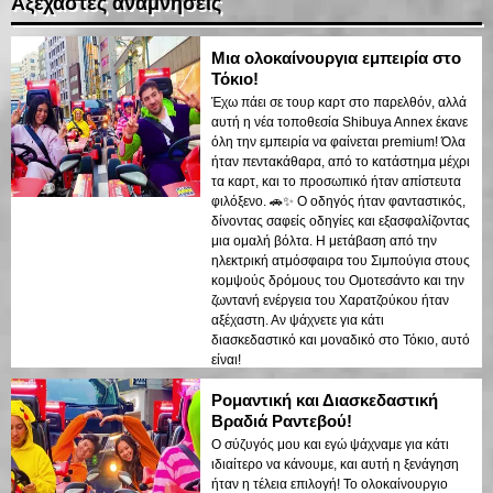
Αξέχαστες αναμνήσεις
Μια ολοκαίνουργια εμπειρία στο
Τόκιο!
Έχω πάει σε τουρ καρτ στο παρελθόν, αλλά
αυτή η νέα τοποθεσία Shibuya Annex έκανε
όλη την εμπειρία να φαίνεται premium! Όλα
ήταν πεντακάθαρα, από το κατάστημα μέχρι
τα καρτ, και το προσωπικό ήταν απίστευτα
φιλόξενο. 🚗✨ Ο οδηγός ήταν φανταστικός,
δίνοντας σαφείς οδηγίες και εξασφαλίζοντας
μια ομαλή βόλτα. Η μετάβαση από την
ηλεκτρική ατμόσφαιρα του Σιμπούγια στους
κομψούς δρόμους του Ομοτεσάντο και την
ζωντανή ενέργεια του Χαρατζούκου ήταν
αξέχαστη. Αν ψάχνετε για κάτι
διασκεδαστικό και μοναδικό στο Τόκιο, αυτό
είναι!
Ρομαντική και Διασκεδαστική
Βραδιά Ραντεβού!
Ο σύζυγός μου και εγώ ψάχναμε για κάτι
ιδιαίτερο να κάνουμε, και αυτή η ξενάγηση
ήταν η τέλεια επιλογή! Το ολοκαίνουργιο