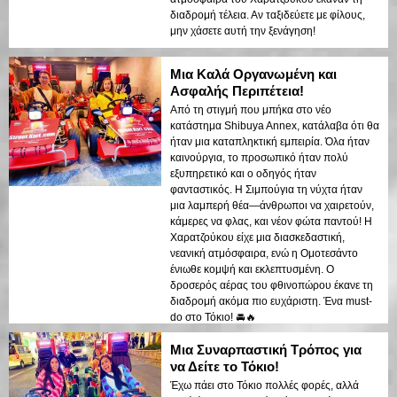
διαδρομή τέλεια. Αν ταξιδεύετε με φίλους,
μην χάσετε αυτή την ξενάγηση!
Μια Καλά Οργανωμένη και
Ασφαλής Περιπέτεια!
Από τη στιγμή που μπήκα στο νέο
κατάστημα Shibuya Annex, κατάλαβα ότι θα
ήταν μια καταπληκτική εμπειρία. Όλα ήταν
καινούργια, το προσωπικό ήταν πολύ
εξυπηρετικό και ο οδηγός ήταν
φανταστικός. Η Σιμπούγια τη νύχτα ήταν
μια λαμπερή θέα—άνθρωποι να χαιρετούν,
κάμερες να φλας, και νέον φώτα παντού! Η
Χαρατζούκου είχε μια διασκεδαστική,
νεανική ατμόσφαιρα, ενώ η Ομοτεσάντο
ένιωθε κομψή και εκλεπτυσμένη. Ο
δροσερός αέρας του φθινοπώρου έκανε τη
διαδρομή ακόμα πιο ευχάριστη. Ένα must-
do στο Τόκιο! 🚘🔥
Μια Συναρπαστική Τρόπος για
να Δείτε το Τόκιο!
Έχω πάει στο Τόκιο πολλές φορές, αλλά