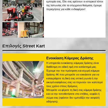
εμπειρία σας. Είτε σας αρέσουν οι ιστορικοί τόποι
της Ιαπωνίας είτε τα σύγχρονα θαύματα, έχουμε
περιηγήσεις για κάθε ενδιαφέρον!
Επιλογές Street Kart
Ενοικίαση Κάμερας Δράσης
Η υπηρεσία ενοικίασης κάμερας δράσης είναι
διαθέσιμη σε ειδική τιμή στο κατάστημά μας.
Έχουμε την πιο πρόσφατη και ισχυρή κάμερα
δράσης 4K που μπορείτε να νοικιάσετε για να
καταγράψετε τη δική σας οπτική γωνία ή την
οικογένεια/φίλους σας να περνούν τον καλύτερό
τους χρόνο στους δρόμους.
Μπορείτε να φέρετε τη δική σας κάμερα δράσης
και να την τοποθετήσετε στο στήθος, κεφάλι ή
σώμα σας (εφόσον δεν εμποδίζει την ασφαλή
οδήγηση).