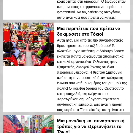
κομψότητας στη διαδρομή. Ο ξεναγός ήταν
υπομονετικός και φρόντισε να περάσουμε
φανταστικά. Αν ταξιδεύετε ως οικογένεια,
αυτό είναι κάτι που πρέπει να κάνετε!
Μια περιπέτεια που πρέπει να
δοκιμάσετε στο Τόκιο!
Αυτή ήταν μία από τις πιο συναρπαστικές
δραστηριότητες του ταξιδιού μου! Το
ολοκαίνουργιο κατάστημα Shibuya Annex
έκανε τα πάντα να φαίνονται αποκλειστικά
και καλά οργανωμένα. Ο ξεναγός ήταν
εξαιρετικός, διασφαλίζοντας ότι όλοι
περάσαμε υπέροχα. Η θέα του Σιμπούγια
από αυτή την προοπτική ήταν εκπληκτική -
ένιωθα σαν να ήμουν μέρος του ρυθμού της
πόλης! Οι κομψοί δρόμοι του Ομοτεσάντο
και η παιχνιδιάρικη ενέργεια του
Χαρατζούκου δημιούργησαν την τέλεια
συνδυαστική εμπειρία. Είτε είναι η πρώτη
σας φορά στο Τόκιο είτε όχι, αυτή είναι μια
ξενάγηση που δεν θα ξεχάσετε!
Μια μοναδική και συναρπαστική
τρόπος για να εξερευνήσετε το
Τόκιο!