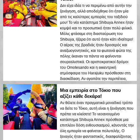
Δεν είχα ιδέα τι να περιμένω από αυτήν την
ξενάγηση, αλλά αποδείχθηκε ότι ήταν μία
από τις καλύτερες εμπειρίες του ταξιδιού
μου! Το νέο κατάστημα Shibuya Annex ήταν
κομψό και το προσωπικό ήταν πολύ φιλικό.
Μόλις φτάσαμε στη διασταύρωση του
Shibuya, ήξερα ότι αυτό ήταν κάτι ιδιαίτερο!
Ο αέρας της βραδιάς ήταν δροσερός και
αναζωογονητικός, και τα φωτεινά φώτα της
πόλης έκαναν τα πάντα να φαίνονται
σουρεαλιστικά. Οι αριστοκρατικοί δρόμοι
του Omotesando και η εκκεντρική
ατμόσφαιρα του Harajuku πρόσθεσαν στη
διασκέδαση. Αν αγαπάτε την περιπέτεια,
κλείστε αυτήν την ξενάγηση!
Μια εμπειρία στο Τόκιο που
αξίζει κάθε δεκάρα!
Αν θέλετε έναν πραγματικά μοναδικό τρόπο
να δείτε το Τόκιο, αυτή είναι η ξενάγηση που
πρέπει να κλείσετε! Το νεοανοιγμένο
κατάστημα Shibuya Annex πρόσθεσε μια
επιπλέον δόση ενθουσιασμού, κάνοντάς την
όλη εμπειρία να φαίνεται πολυτελής. Ο
ξεναγός ήταν φανταστικός, διασφαλίζοντας