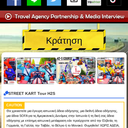
Κράτηση
STREET KART Tour H2S
CAUTION
Θα χρειαστείτε μια έγκυρη ιαπωνική άδεια οδήγησης, μια διεθνή άδεια οδήγησης,
μια άδεια SOFA για τις Αμερικανικές Δυνάμεις στην Ιαπωνία ή τη δική σας άδεια
οδήγησης με επίσημη ιαπωνική μετάφραση εάν προέρχεστε από την Ελβετία, τη
Γερμανία, τη Γαλλία, την Ταϊβάν, το Βέλγιο ή το Μονακό. Θυμηθείτε! ΧΩΡΙΣ ΑΔΕΙΑ,