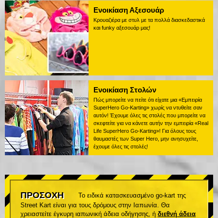
Ενοικίαση Αξεσουάρ
Κρουαζιέρα με στυλ με τα πολλά διασκεδαστικά
και funky αξεσουάρ μας!
Ενοικίαση Στολών
Πώς μπορείτε να πείτε ότι είχατε μια «Εμπειρία
SuperHero Go-Karting» χωρίς να ντυθείτε σαν
αυτόν! Έχουμε όλες τις στολές που μπορείτε να
σκεφτείτε για να κάνετε αυτήν την εμπειρία «Real
Life SuperHero Go-Karting»! Για όλους τους
θαυμαστές των Super Hero, μην ανησυχείτε,
έχουμε όλες τις στολές!
ΠΡΟΣΟΧΗ
Το ειδικά κατασκευασμένο go-kart της
Street Kart είναι για τους δρόμους στην Ιαπωνία. Θα
χρειαστείτε έγκυρη ιαπωνική άδεια οδήγησης, ή
διεθνή άδεια