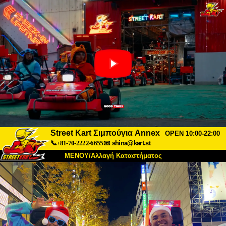
Street Kart Σιμπούγια Annex
OPEN 10:00-22:00
📞+81-70-2222-6655
📧
shina@kart.st
ΜΕΝΟΥ/Αλλαγή Καταστήματος
ΚΥΡΙΩΣ
Σχετικά
Προδιαγραφές
Τιμές
Πρόσβαση
Αναφορές
Συχνές Ερωτήσεις