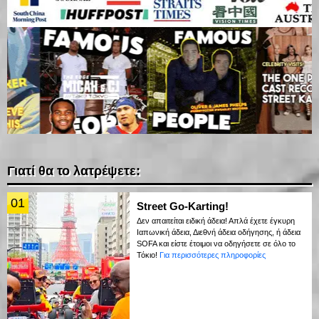
Γιατί θα το λατρέψετε:
01
Street Go-Karting!
Δεν απαιτείται ειδική άδεια! Απλά έχετε έγκυρη
Ιαπωνική άδεια, Διεθνή άδεια οδήγησης, ή άδεια
SOFA και είστε έτοιμοι να οδηγήσετε σε όλο το
Τόκιο!
Για περισσότερες πληροφορίες