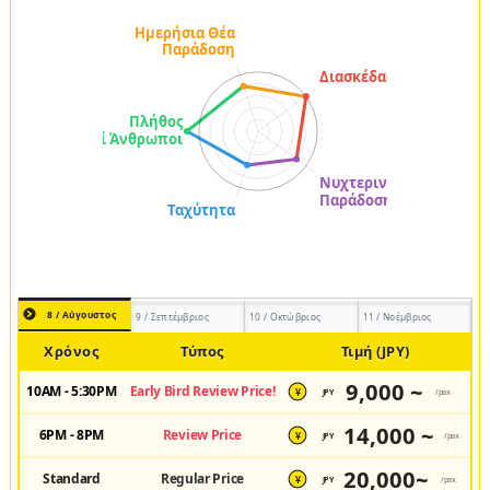
8 / Αύγουστος
9 / Σεπτέμβριος
10 / Οκτώβριος
11 / Νοέμβριος
Χρόνος
Τύπος
Τιμή (JPY)
9,000 ~
10AM - 5:30PM
Early Bird Review Price!
JPY
/pax
¥
14,000 ~
6PM - 8PM
Review Price
JPY
/pax
¥
20,000~
Standard
Regular Price
JPY
/pax
¥