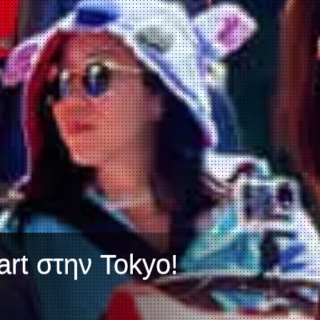
art στην Tokyo!